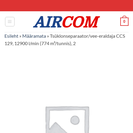
Skip
to
content
0
Esileht
»
Määramata
»
Tsüklonseparaator/vee-eraldaja CCS
129, 12900 l/min (774 m³/tunnis), 2