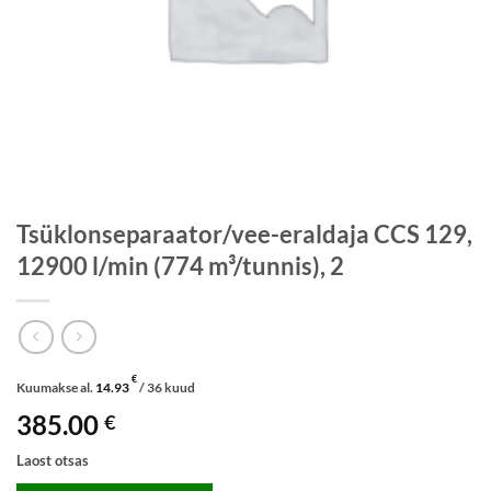
Tsüklonseparaator/vee-eraldaja CCS 129,
12900 l/min (774 m³/tunnis), 2
€
Kuumakse al.
14.93
/ 36 kuud
385.00
€
Laost otsas