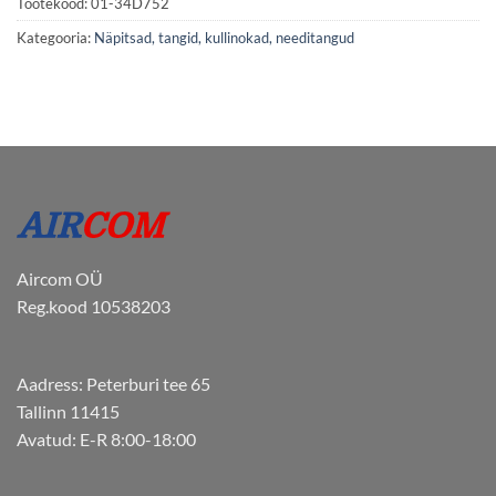
Tootekood:
01-34D752
Kategooria:
Näpitsad, tangid, kullinokad, needitangud
Aircom OÜ
Reg.kood 10538203
Aadress: Peterburi tee 65
Tallinn 11415
Avatud: E-R 8:00-18:00