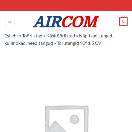
Skip
to
content
0
Esileht
»
Tööriistad
»
Käsitööriistad
»
Näpitsad, tangid,
kullinokad, needitangud
»
Torutangid 90° 1,5 CV