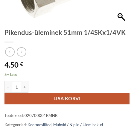
Pikendus-üleminek 51mm 1/4SKx1/4VK
4.50
€
5+ laos
Pikendus-üleminek 51mm 1/4SKx1/4VK kogus
LISA KORVI
Tootekood:
020700001BMNB
Kategooriad:
Keermesliited
,
Muhvid / Niplid / Üleminekud