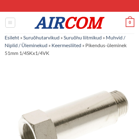
Skip
to
content
0
Esileht
»
Suruõhutarvikud
»
Suruõhu liitmikud
»
Muhvid /
Niplid / Üleminekud
»
Keermesliited
»
Pikendus-üleminek
51mm 1/4SKx1/4VK