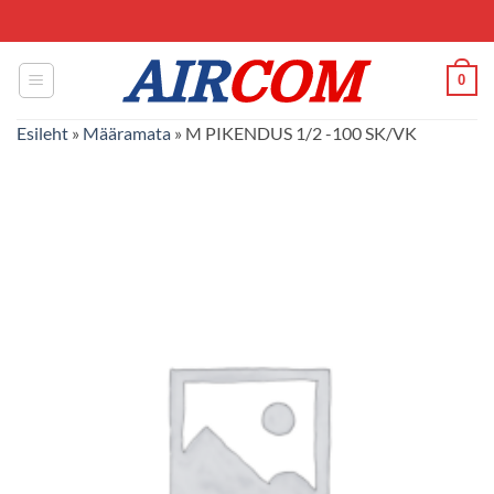
Skip
to
content
0
Esileht
»
Määramata
»
M PIKENDUS 1/2 -100 SK/VK