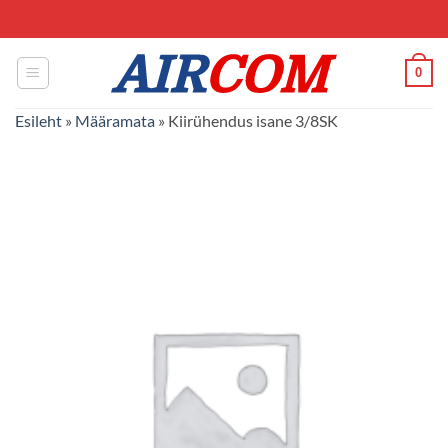
Skip
to
content
0
Esileht
»
Määramata
»
Kiirühendus isane 3/8SK