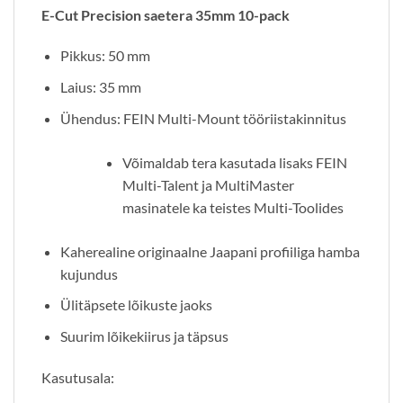
E-Cut Precision saetera 35mm 10-pack
Pikkus: 50 mm
Laius: 35 mm
Ühendus: FEIN Multi-Mount tööriistakinnitus
Võimaldab tera kasutada lisaks FEIN
Multi-Talent ja MultiMaster
masinatele ka teistes Multi-Toolides
Kaherealine originaalne Jaapani profiiliga hamba
kujundus
Ülitäpsete lõikuste jaoks
Suurim lõikekiirus ja täpsus
Kasutusala: