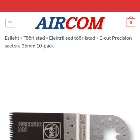
Skip
to
content
0
Esileht
»
Tööriistad
»
Elektrilised tööriistad
»
E-cut Precision
saetera 35mm 10-pack