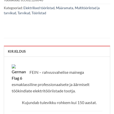
Tootekood:
63502126040
Kategooriad:
Elektrilised tööriistad
,
Määramata
,
Multitööriistad ja
tarvikud
,
Tarvikud
,
Tööriistad
KIRJELDUS
FEIN – rahvusvahelise mainega
esmaklassiline professionaalsete ja äärmiselt
töökindlate elektritööriistade tootja.
Kujundab tulevikku rohkem kui 150 aastat.