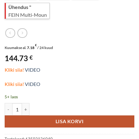
Ühendus "
FEIN Multi-Moun
€
Kuumakse al.
7.18
/ 24 kuud
144.73
€
Kliki siia!
VIDEO
Kliki siia!
VIDEO
5+ laos
E-cut Precision saetera 35mm 10-pack kogus
LISA KORVI