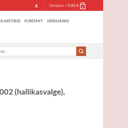
Ostukorv /
0.00
€
0
ULAATORID
KONTAKT
JÄRELMAKS
02 (hallikasvalge),