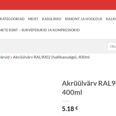
KATEGOORIAD
MEIST
KASULIKKU
REMONT JA HOOLDUS
KALK
METE RENT – SURVEPESURID JA KOMPRESSORID
Otsi:
ärvid
»
Akrüülvärv RAL9002 (hallikasvalge), 400ml
Akrüülvärv RAL90
400ml
5.18
€