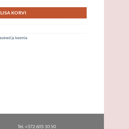
LISA KORVI
ained ja keemia
Tel. +372 605 10 50