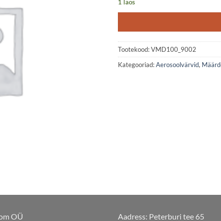
1 laos
Tootekood:
VMD100_9002
Kategooriad:
Aerosoolvärvid
,
Määrde
com OÜ
Aadress: Peterburi tee 65