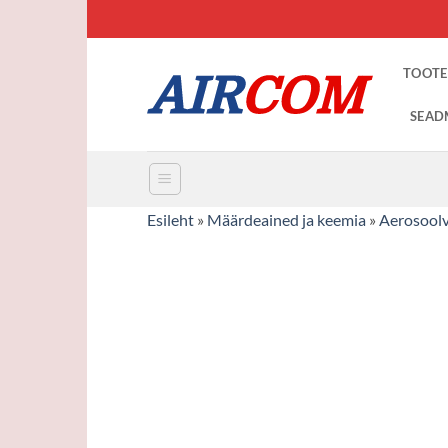
Skip
to
content
TOOTE
SEAD
Esileht
»
Määrdeained ja keemia
»
Aerosoolv