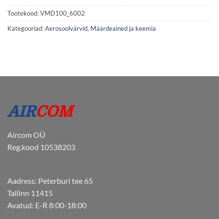
Tootekood:
VMD100_6002
Kategooriad:
Aerosoolvärvid
,
Määrdeained ja keemia
Aircom OÜ
Reg.kood 10538203
Aadress: Peterburi tee 65
Tallinn 11415
Avatud: E-R 8:00-18:00