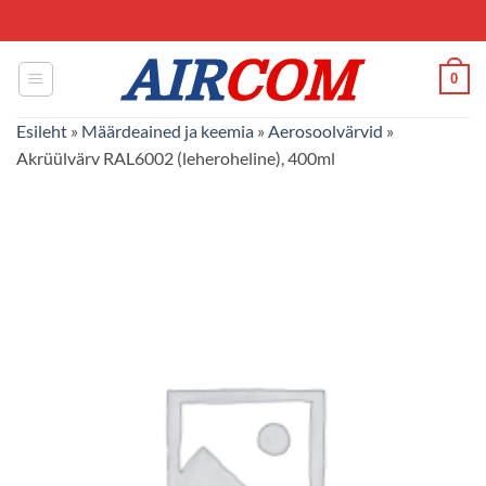
Skip
to
content
0
Esileht
»
Määrdeained ja keemia
»
Aerosoolvärvid
»
Akrüülvärv RAL6002 (leheroheline), 400ml