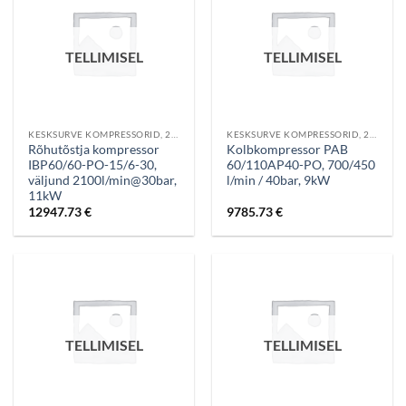
TELLIMISEL
TELLIMISEL
KESKSURVE KOMPRESSORID, 20-60 BAR
KESKSURVE KOMPRESSORID, 20-60 BAR
Rõhutõstja kompressor
Kolbkompressor PAB
IBP60/60-PO-15/6-30,
60/110AP40-PO, 700/450
väljund 2100l/min@30bar,
l/min / 40bar, 9kW
11kW
12947.73
€
9785.73
€
TELLIMISEL
TELLIMISEL