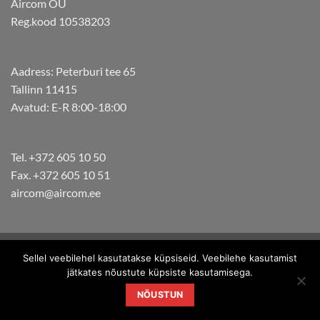
Aircom OÜ
Reg.kood 10538203
Aadress: Peterburi tee 65
Tallinn 11415
Avatud: E-R 8:00-18:00
Tel. +372 605 10 50
Fax. +372 605 10 51
aircom@aircom.ee
Copyright 2026 ©
Aircom. Kõik õigused kaitstud.
Sellel veebilehel kasutatakse küpsiseid. Veebilehe kasutamist
jätkates nõustute küpsiste kasutamisega.
Eesti
NÕUSTUN