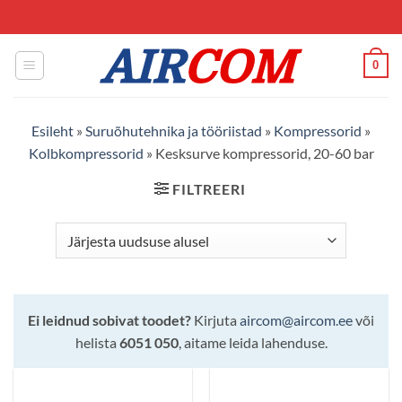
Skip
to
content
0
Esileht
»
Suruõhutehnika ja tööriistad
»
Kompressorid
»
Kolbkompressorid
»
Kesksurve kompressorid, 20-60 bar
FILTREERI
Ei leidnud sobivat toodet?
Kirjuta
aircom@aircom.ee
või
helista
6051 050
, aitame leida lahenduse.