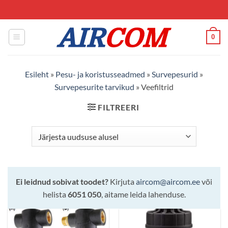
Skip
to
content
0
Esileht
»
Pesu- ja koristusseadmed
»
Survepesurid
»
Survepesurite tarvikud
»
Veefiltrid
FILTREERI
Ei leidnud sobivat toodet?
Kirjuta
aircom@aircom.ee
või
helista
6051 050
, aitame leida lahenduse.