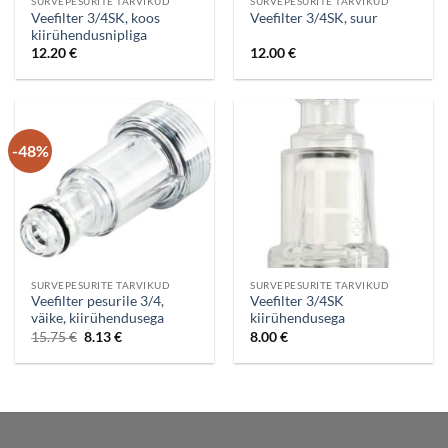
SURVEPESURITE TARVIKUD
SURVEPESURITE TARVIKUD
Veefilter 3/4SK, koos
Veefilter 3/4SK, suur
kiirühendusnipliga
12.20
€
12.00
€
-48%
SURVEPESURITE TARVIKUD
SURVEPESURITE TARVIKUD
Veefilter pesurile 3/4,
Veefilter 3/4SK
väike, kiirühendusega
kiirühendusega
Algne
Current
15.75
€
8.13
€
8.00
€
hind
price
oli:
is:
15.75 €.
8.13 €.