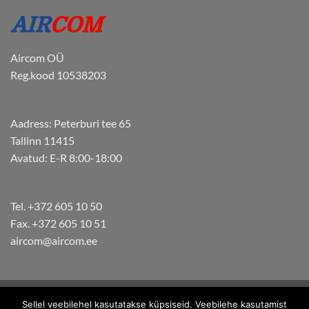
Aircom OÜ
Reg.kood 10538203
Aadress: Peterburi tee 65
Tallinn 11415
Avatud: E-R 8:00-18:00
Tel. +372 605 10 50
Fax. +372 605 10 51
aircom@aircom.ee
Copyright 2026 ©
Aircom. Kõik õigused kaitstud.
Sellel veebilehel kasutatakse küpsiseid. Veebilehe kasutamist